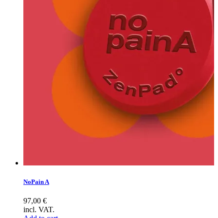
NoPain A
97,00
€
incl. VAT.