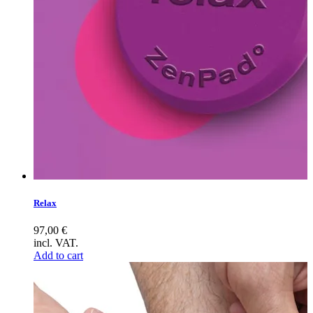
Relax
97,00
€
incl. VAT.
Add to cart