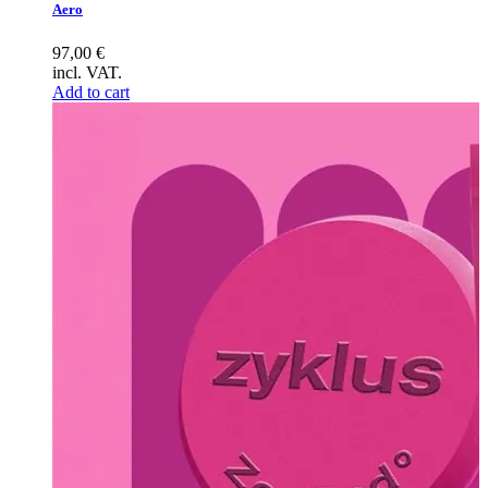
Aero
97,00
€
incl. VAT.
Add to cart