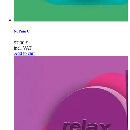
NoPain C
97,00
€
incl. VAT.
Add to cart