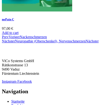
noPain C
97,00
€
Add to cart
Prev
Voriger
Nackenschmerzen
Nächster
Neuropathie (Oberschenkel), Nervenschmerzen
Nächster
ViCo Systems GmbH
Rätikonstrasse 13
9490 Vaduz
Fürstentum Liechtenstein
Instagram
Facebook
Navigation
Startseite