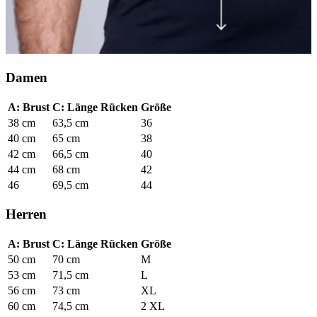
Damen
A: Brust
C: Länge Rücken
Größe
38 cm
63,5 cm
36
40 cm
65 cm
38
42 cm
66,5 cm
40
44 cm
68 cm
42
46
69,5 cm
44
Herren
A: Brust
C: Länge Rücken
Größe
50 cm
70 cm
M
53 cm
71,5 cm
L
56 cm
73 cm
XL
60 cm
74,5 cm
2 XL