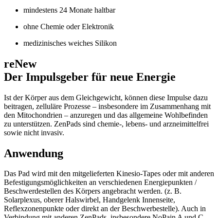
mindestens 24 Monate haltbar​
ohne Chemie oder Elektronik
medizinisches weiches Silikon​
reNew
Der Impulsgeber für neue Energie
Ist der Körper aus dem Gleichgewicht, können diese Impulse dazu
beitragen, zelluläre Prozesse – insbesondere im Zusammenhang mit
den Mitochondrien – anzuregen und das allgemeine Wohlbefinden
zu unterstützen. ZenPads sind chemie-, lebens- und arzneimittelfrei
sowie nicht invasiv.
Anwendung
Das Pad wird mit den mitgelieferten Kinesio-Tapes oder mit anderen
Befestigungsmöglichkeiten an verschiedenen Energiepunkten /
Beschwerdestellen des Körpers angebracht werden. (z. B.
Solarplexus, oberer Halswirbel, Handgelenk Innenseite,
Reflexzonenpunkte oder direkt an der Beschwerbestelle). Auch in
Verbindung mit anderen ZenPads, insbesondere NoPain A und C,