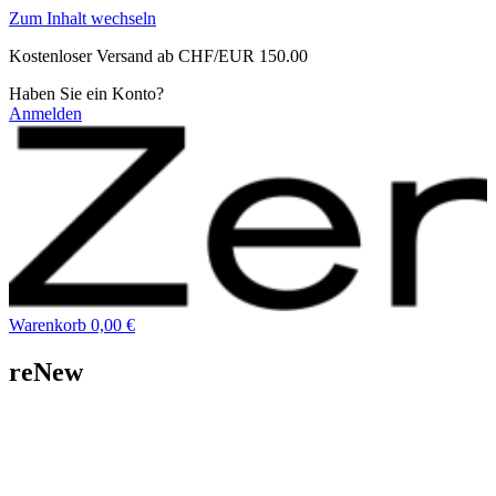
Zum Inhalt wechseln
Kostenloser Versand ab CHF/EUR 150.00
Haben Sie ein Konto?
Anmelden
Warenkorb
0,00 €
reNew
Bei Erschöpfung, Energiemangel und nach körperlicher oder
mentaler Belastung kann das ZenPad reNew dabei
unterstützen, körpereigene Energieprozesse sanft zu
begleiten. Dabei stehen die Mitochondrien – die Kraftwerke