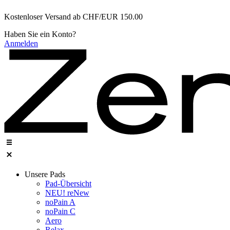
Zum
Kostenloser Versand ab CHF/EUR 150.00
Inhalt
wechseln
Haben Sie ein Konto?
Anmelden
Unsere Pads
Pad-Übersicht
NEU! reNew
noPain A
noPain C​
Aero
Relax