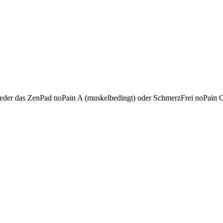
der das ZenPad noPain A (muskelbedingt) oder SchmerzFrei noPain C 