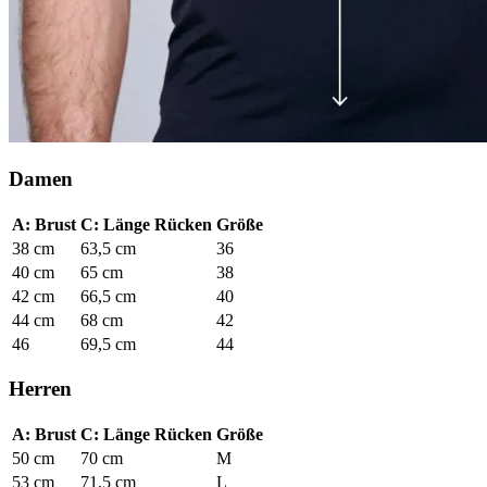
Damen
A: Brust
C: Länge Rücken
Größe
38 cm
63,5 cm
36
40 cm
65 cm
38
42 cm
66,5 cm
40
44 cm
68 cm
42
46
69,5 cm
44
Herren
A: Brust
C: Länge Rücken
Größe
50 cm
70 cm
M
53 cm
71,5 cm
L