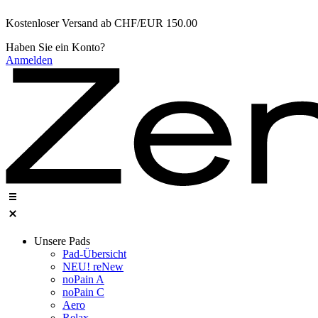
Zum
Kostenloser Versand ab CHF/EUR 150.00
Inhalt
wechseln
Haben Sie ein Konto?
Anmelden
Unsere Pads
Pad-Übersicht
NEU! reNew
noPain A
noPain C​
Aero
Relax