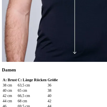
Damen
A: Brust
C: Länge Rücken
Größe
38 cm
63,5 cm
36
40 cm
65 cm
38
42 cm
66,5 cm
40
44 cm
68 cm
42
46
69,5 cm
44