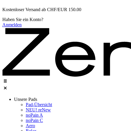
Zum
Kostenloser Versand ab CHF/EUR 150.00
Inhalt
wechseln
Haben Sie ein Konto?
Anmelden
Unsere Pads
Pad-Übersicht
NEU! reNew
noPain A
noPain C​
Aero
Relax