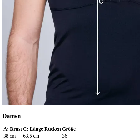
Damen
A: Brust
C: Länge Rücken
Größe
38 cm
63,5 cm
36