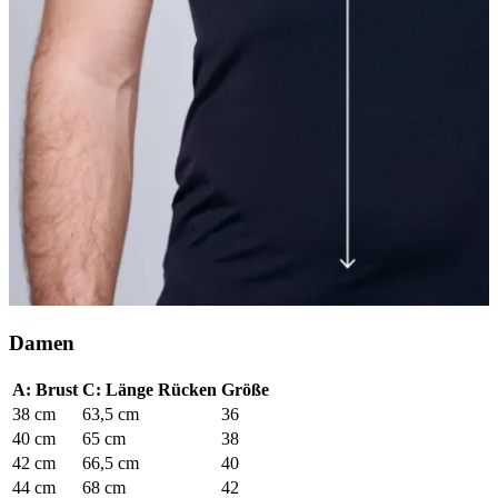
Damen
A: Brust
C: Länge Rücken
Größe
38 cm
63,5 cm
36
40 cm
65 cm
38
42 cm
66,5 cm
40
44 cm
68 cm
42