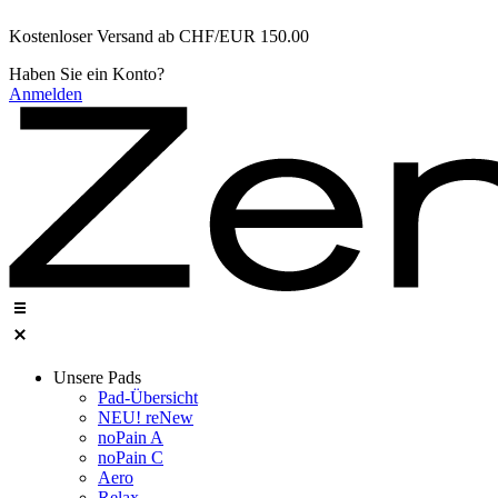
Zum
Kostenloser Versand ab CHF/EUR 150.00
Inhalt
wechseln
Haben Sie ein Konto?
Anmelden
Unsere Pads
Pad-Übersicht
NEU! reNew
noPain A
noPain C​
Aero
Relax